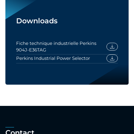
Downloads
Fiche technique industrielle Perkins
download
904J-E36TAG
download
Perkins Industrial Power Selector
Contact