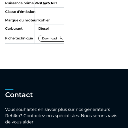
Puissance prime PRP @ 50 Hz
19.5 kVA
Classe d'émission
-
Marque du moteur
Kohler
Carburant
Diesel
download
Fiche technique
Download
Contact
Vous souhaitez en savoir plus sur nos générateurs
Rehlko? Contactez nos spécialistes. Nous serons ravis
de vous aider!