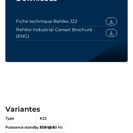
download
Fiche technique Rehlko J22
Rehlko Industrial Genset Brochure
download
(ENG)
Variantes
Type
K22
Puissance standby ESP @ 50 Hz
21.5 kVA