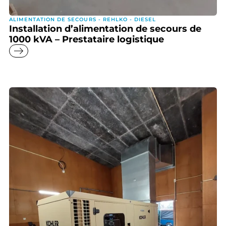
ALIMENTATION DE SECOURS - REHLKO - DIESEL
Installation d’alimentation de secours de
1000 kVA – Prestataire logistique
east