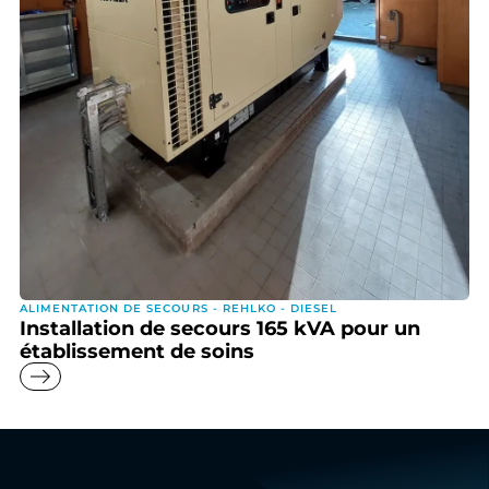
ALIMENTATION DE SECOURS - REHLKO - DIESEL
Installation de secours 165 kVA pour un
établissement de soins
east