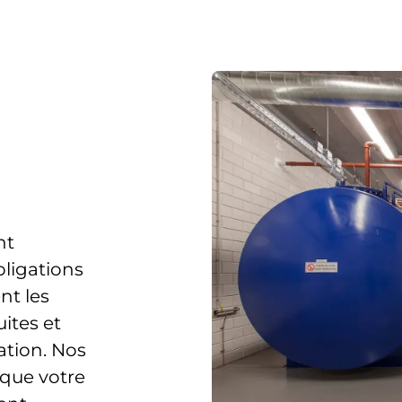
nt
bligations
nt les
uites et
lation. Nos
 que votre