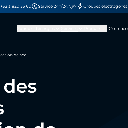
+32 3 820 55 60
Service 24h/24, 7j/7
Groupes électrogènes
expand_more
expand_more
expand_more
Sources d'énergies
Services
Produits
Référence
Inspections des installations d’alimentation de secours
 des
s