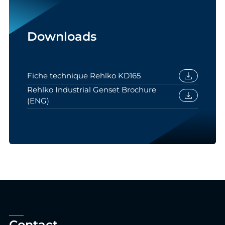
Downloads
download
Fiche technique Rehlko KD165
Rehlko Industrial Genset Brochure
download
(ENG)
Contact