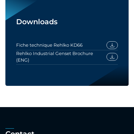
Downloads
download
Fiche technique Rehlko KD66
Rehlko Industrial Genset Brochure
download
(ENG)
Contact