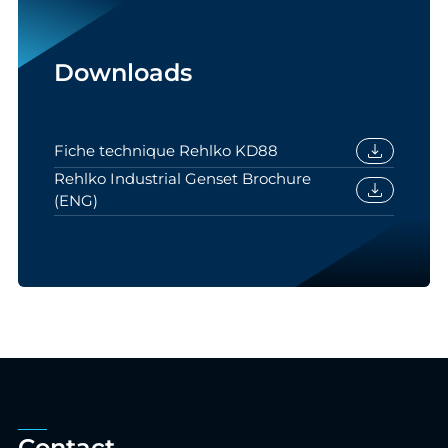
Downloads
download
Fiche technique Rehlko KD88
Rehlko Industrial Genset Brochure
download
(ENG)
Contact