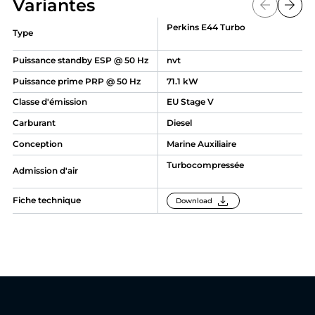
Variantes
arrow_back
arrow_back
Perkins E44 Turbo
Type
Puissance standby ESP @ 50 Hz
nvt
Puissance prime PRP @ 50 Hz
71.1 kW
Classe d'émission
EU Stage V
Carburant
Diesel
Conception
Marine Auxiliaire
Turbocompressée
Admission d'air
download
Fiche technique
Download