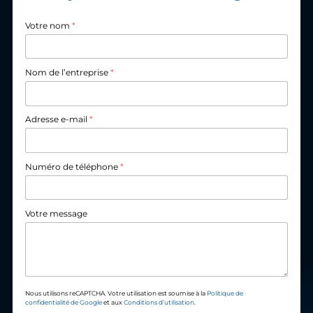
Votre nom
*
Nom de l’entreprise
*
Adresse e-mail
*
Numéro de téléphone
*
Votre message
Nous utilisons reCAPTCHA. Votre utilisation est soumise à la
Politique de
confidentialité de Google
et aux
Conditions d’utilisation
.