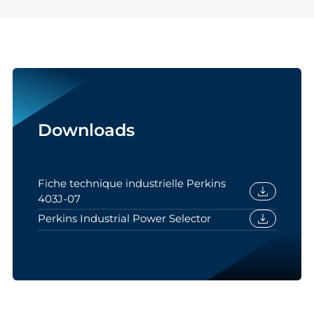
Downloads
Fiche technique industrielle Perkins
download
403J-07
download
Perkins Industrial Power Selector