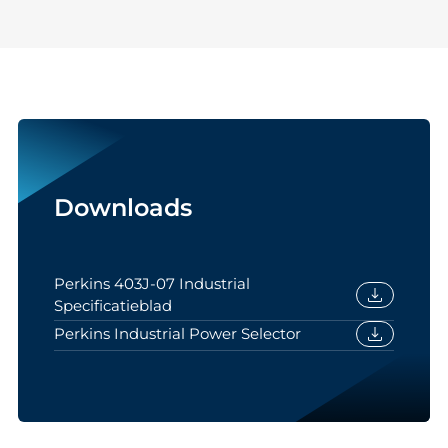
Downloads
Perkins 403J-07 Industrial
download
Specificatieblad
download
Perkins Industrial Power Selector