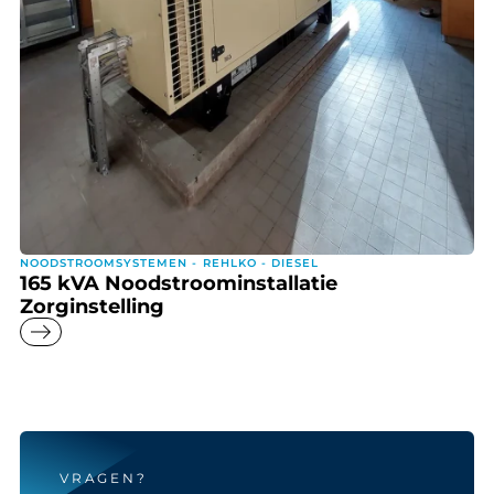
NOODSTROOMSYSTEMEN - REHLKO - DIESEL
165 kVA Noodstroominstallatie
Zorginstelling
east
VRAGEN?