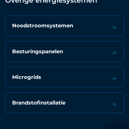
Overige energiesystemen
Noodstroomsystemen
east
Besturingspanelen
east
Microgrids
east
Brandstofinstallatie
east