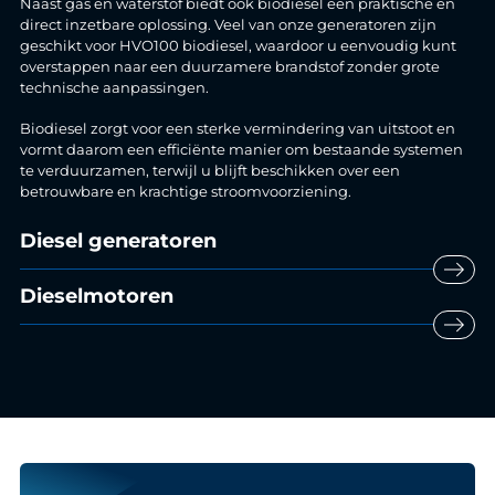
Naast gas en waterstof biedt ook biodiesel een praktische en
direct inzetbare oplossing. Veel van onze generatoren zijn
geschikt voor HVO100 biodiesel, waardoor u eenvoudig kunt
overstappen naar een duurzamere brandstof zonder grote
technische aanpassingen.
Biodiesel zorgt voor een sterke vermindering van uitstoot en
vormt daarom een efficiënte manier om bestaande systemen
te verduurzamen, terwijl u blijft beschikken over een
betrouwbare en krachtige stroomvoorziening.
Diesel generatoren
east
Dieselmotoren
east