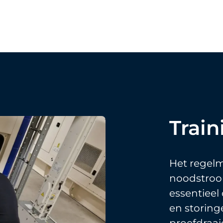
Train
Het regelm
noodstroo
essentiee
en storing