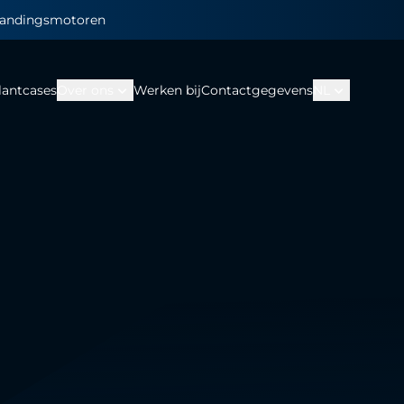
randingsmotoren
expand_more
expand_more
lantcases
Over ons
Werken bij
Contactgegevens
NL