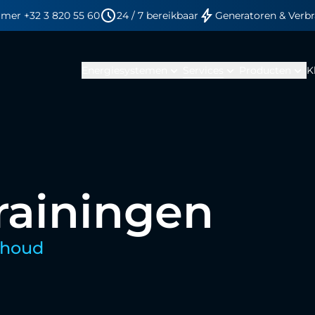
mer +32 3 820 55 60
24 / 7 bereikbaar
Generatoren & Verb
expand_more
expand_more
expand_more
Energiesystemen
Services
Producten
K
rainingen
rhoud