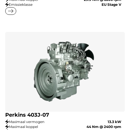
Emissieklasse
EU Stage V
east
Perkins 403J-07
Maximaal vermogen
13.3 kW
Maximaal koppel
44 Nm @ 2400 rpm