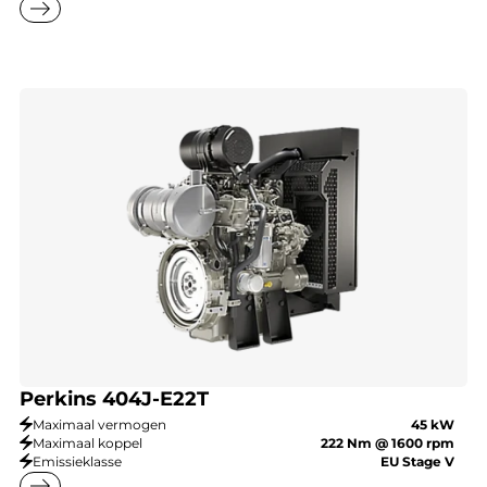
east
Perkins 404J-E22T
Maximaal vermogen
45 kW
Maximaal koppel
222 Nm @ 1600 rpm
Emissieklasse
EU Stage V
east