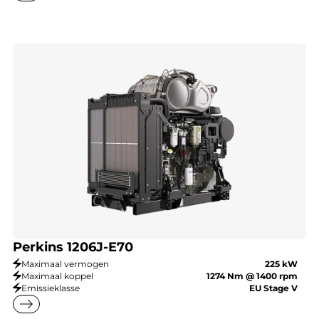
Perkins 1206J-E70
Maximaal vermogen
225 kW
Maximaal koppel
1274 Nm @ 1400 rpm
Emissieklasse
EU Stage V
east