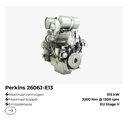
Perkins 2606J-E13
Maximaal vermogen
515 kW
Maximaal koppel
3200 Nm @ 1300 rpm
Emissieklasse
EU Stage V
east