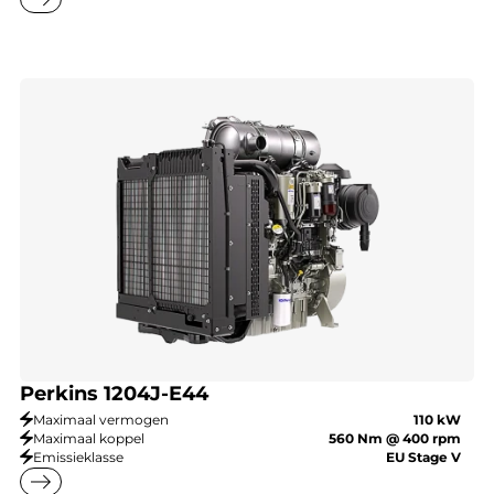
Perkins 1204J-E44
Maximaal vermogen
110 kW
Maximaal koppel
560 Nm @ 400 rpm
Emissieklasse
EU Stage V
east