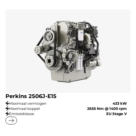
Perkins 2506J-E15
Maximaal vermogen
433 kW
Maximaal koppel
2655 Nm @ 1400 rpm
Emissieklasse
EU Stage V
east