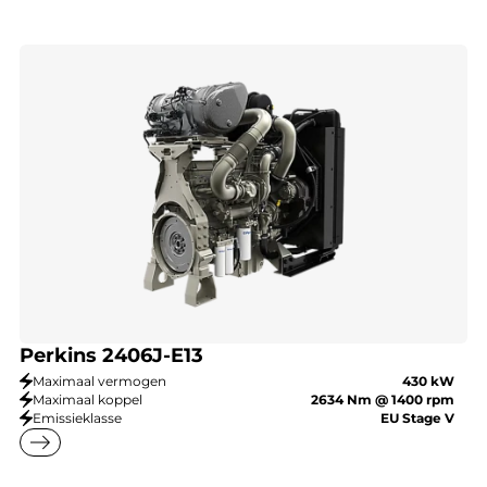
Perkins 2406J-E13
Maximaal vermogen
430 kW
Maximaal koppel
2634 Nm @ 1400 rpm
Emissieklasse
EU Stage V
east