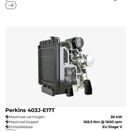
east
Perkins 403J-E17T
Maximaal vermogen
36 kW
Maximaal koppel
168.5 Nm @ 1600 rpm
Emissieklasse
EU Stage V