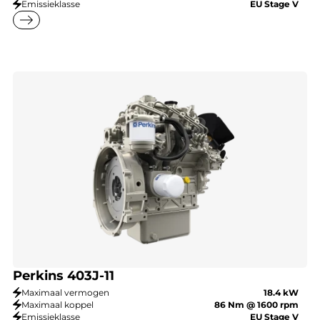
Emissieklasse
EU Stage V
east
Perkins 403J-11
Maximaal vermogen
18.4 kW
Maximaal koppel
86 Nm @ 1600 rpm
Emissieklasse
EU Stage V