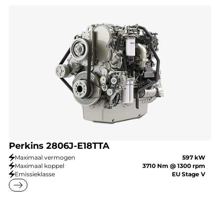
Perkins 2806J-E18TTA
Maximaal vermogen
597 kW
Maximaal koppel
3710 Nm @ 1300 rpm
Emissieklasse
EU Stage V
east