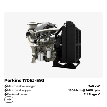
Perkins 1706J-E93
Maximaal vermogen
340 kW
Maximaal koppel
1904 Nm @ 1400 rpm
Emissieklasse
EU Stage V
east