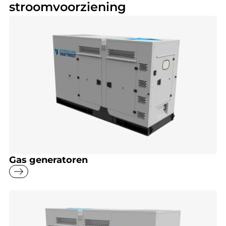
stroomvoorziening
Gas generatoren
east