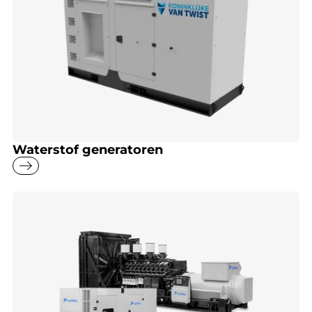
Waterstof generatoren
east