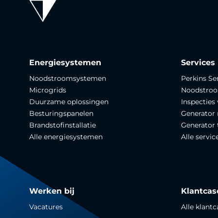
Energiesystemen
Services
Noodstroomsystemen
Perkins Se
Microgrids
Noodstro
Duurzame oplossingen
Inspecties
Besturingspanelen
Generator 
Brandstofinstallatie
Generator 
Alle energiesystemen
Alle servic
Werken bij
Klantcas
Vacatures
Alle klantc