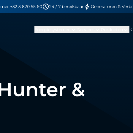
mer +32 3 820 55 60
24 / 7 bereikbaar
Generatoren & Verb
expand_more
expand_more
expand_more
Energiesystemen
Services
Producten
K
 Hunter &