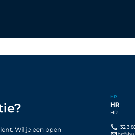
HR
tie?
HR
HR
+32 3 8
alent. Wil je een open
hr@hun