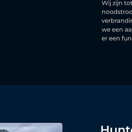
Wij zijn t
noodstroo
verbrand
we een aa
er een fun
Hunt