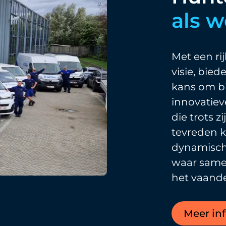
als 
Met een ri
visie, bied
kans om b
innovatiev
die trots 
tevreden k
dynamisch
waar same
het vaande
Meer in