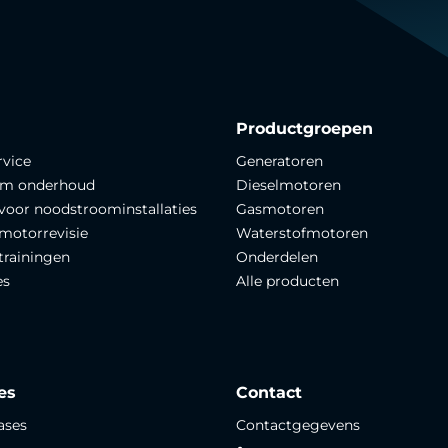
Productgroepen
rvice
Generatoren
om onderhoud
Dieselmotoren
 voor noodstroominstallaties
Gasmotoren
motorrevisie
Waterstofmotoren
trainingen
Onderdelen
es
Alle producten
es
Contact
ases
Contactgegevens