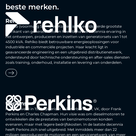
beste merken.
Rehlko
Rehlko (voormalig SDMO en Kohler) is 's werelds derde grootste
fabrikant van generatorsets en heeft bijna zes decennia ervaring in
het ontwerpen, produceren en inzetten van generatorsets van 1 tot
4500 kVA. Rehlko biedt betrouwbare energieoplossingen voor
industriële en commerciële projecten. Haar kracht ligt in
geavanceerde engineering en een uitgebreid distributienetwerk,
ondersteund door technische ondersteuning en after-sales diensten
zoals training, onderhoud, installatie en levering van onderdelen.
east
Perkins
Perkins werd in 1932 opgericht in Peterborough, VK, door Frank
Perkins en Charles Chapman. Hun visie was om dieselmotoren te
ontwikkelen die de prestaties van benzinemotoren konden
evenaren, maar met lagere bedrijfskosten. In de laatste decennia
heeft Perkins zich snel uitgebreid. Met inmiddels meer dan 22
miljoen geproduceerde motoren en een servicenetwerk van meer