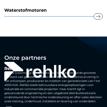
Waterstofmotoren
east
Onze partners
Rehlko
Rehlko (voormalig SDMO en Kohler) is 's werelds derde grootste
fabrikant van generatorsets en heeft bijna zes decennia ervaring in
het ontwerpen, produceren en inzetten van generatorsets van 1 tot
4500 kVA. Rehlko biedt betrouwbare energieoplossingen voor
industriële en commerciële projecten. Haar kracht ligt in
geavanceerde engineering en een uitgebreid distributienetwerk,
ondersteund door technische ondersteuning en after-sales diensten
zoals training, onderhoud, installatie en levering van onderdelen.