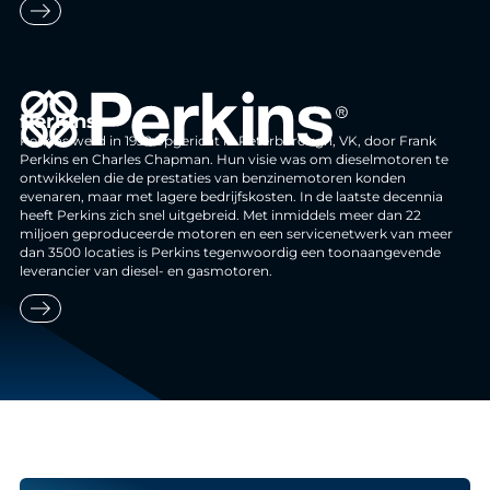
east
Perkins
Perkins werd in 1932 opgericht in Peterborough, VK, door Frank
Perkins en Charles Chapman. Hun visie was om dieselmotoren te
ontwikkelen die de prestaties van benzinemotoren konden
evenaren, maar met lagere bedrijfskosten. In de laatste decennia
heeft Perkins zich snel uitgebreid. Met inmiddels meer dan 22
miljoen geproduceerde motoren en een servicenetwerk van meer
dan 3500 locaties is Perkins tegenwoordig een toonaangevende
leverancier van diesel- en gasmotoren.
east