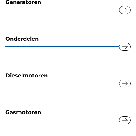
Generatoren
east
Onderdelen
east
Dieselmotoren
east
Gasmotoren
east