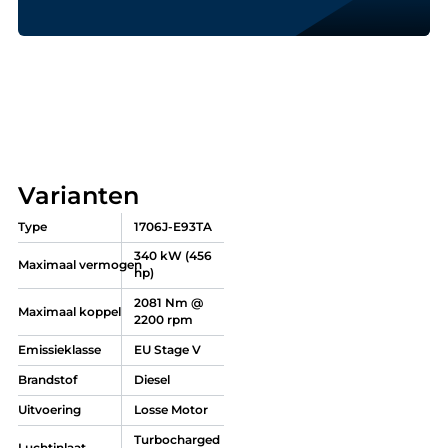
Varianten
Type
1706J-E93TA
340 kW (456
Maximaal vermogen
hp)
2081 Nm @
Maximaal koppel
2200 rpm
Emissieklasse
EU Stage V
Brandstof
Diesel
Uitvoering
Losse Motor
Turbocharged