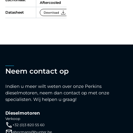
Luchtinlaat
Aftercooled
download
Datasheet
Download
Neem contact op
Indien u meer wilt weten over onze Perkins
dieselmotoren, neem dan contact op met onze
specialisten. Wij helpen u graag!
Dieselmotoren
Verkoop
+32 (0)3 820 55 60
ebormans@hunter.be