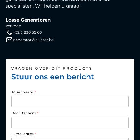
specialisten. Wij helpen u graag!
Losse Generatoren
Verkoop
+32 3 820 55 60
generator@hunter.be
VRAGEN OVER DIT PRODUCT?
Stuur ons een bericht
Jouw naam
*
Bedrijfsnaam
*
E-mailadres
*