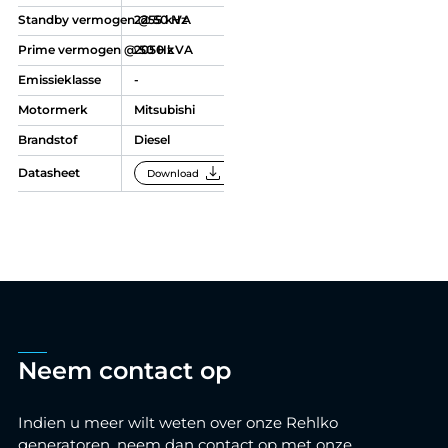
Standby vermogen @ 50 Hz
2255 kVA
Prime vermogen @ 50 Hz
2050 kVA
Emissieklasse
-
Motormerk
Mitsubishi
Brandstof
Diesel
download
Datasheet
Download
Neem contact op
Indien u meer wilt weten over onze Rehlko
generatoren, neem dan contact op met onze