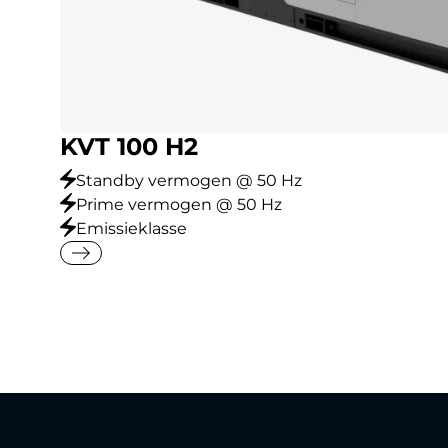
KVT 100 H2
Standby vermogen @ 50 Hz
Prime vermogen @ 50 Hz
Emissieklasse
east