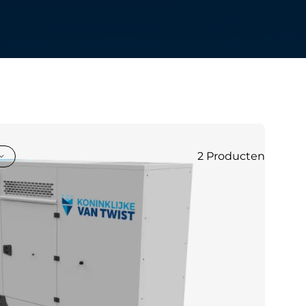
nd_more
2
Producten