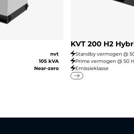
KVT 200 H2 Hybr
nvt
Standby vermogen @ 5
105 kVA
Prime vermogen @ 50 
Near-zero
Emissieklasse
east