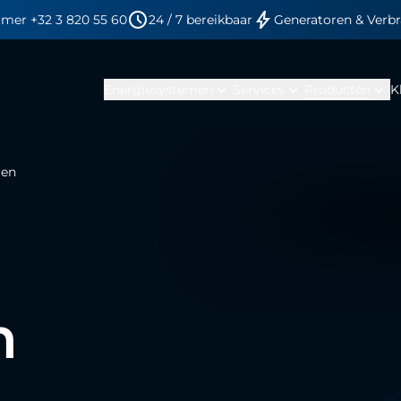
mer +32 3 820 55 60
24 / 7 bereikbaar
Generatoren & Verb
expand_more
expand_more
expand_more
Energiesystemen
Services
Producten
K
ren
n