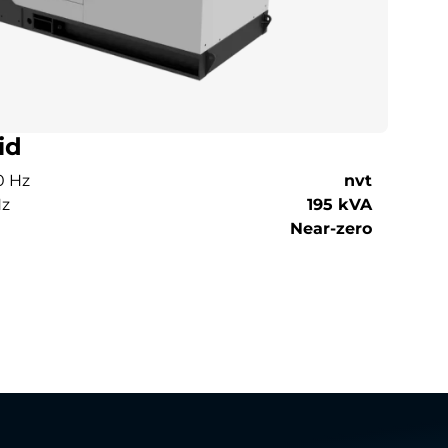
id
0 Hz
nvt
Hz
195 kVA
Near-zero