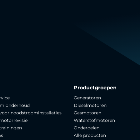
Productgroepen
rvice
Generatoren
om onderhoud
Dieselmotoren
 voor noodstroominstallaties
Gasmotoren
motorrevisie
Waterstofmotoren
trainingen
Onderdelen
es
Alle producten